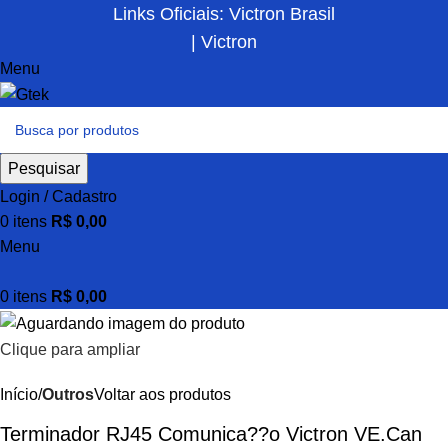
Links Oficiais: Victron Brasil
| Victron
Menu
Pesquisar
Login / Cadastro
0
itens
R$
0,00
Menu
0
itens
R$
0,00
Clique para ampliar
Início
Outros
Voltar aos produtos
Terminador RJ45 Comunica??o Victron VE.Can