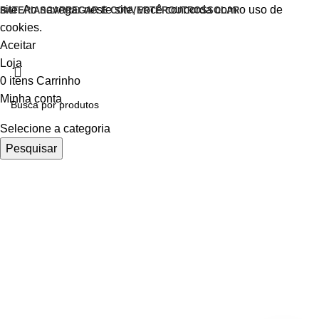
site. Ao navegar neste site, você concorda com o uso de
BATERIAS
CARREGAR E CONVERTER
OUTROS
SOLAR
cookies.
Aceitar
Loja
0
itens
Carrinho
Minha conta
Selecione a categoria
Pesquisar