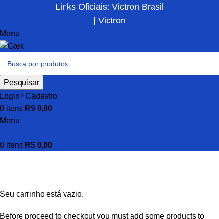
Links Oficiais: Victron Brasil
| Victron
Menu
Pesquisar
Login / Cadastro
0
itens
R$
0,00
Menu
0
itens
R$
0,00
Carrinho de compras
Checkout
Pedido completo
Seu carrinho está vazio.
Before proceed to checkout you must add some products to