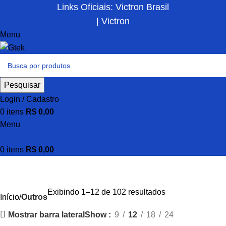
Links Oficiais: Victron Brasil
| Victron
Menu
Pesquisar
Login / Cadastro
0
itens
R$
0,00
Menu
0
itens
R$
0,00
Outros
Exibindo 1–12 de 102 resultados
Início
Outros
Mostrar barra lateral
Show
9
12
18
24