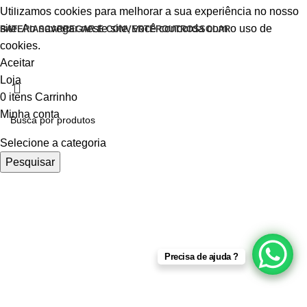
Utilizamos cookies para melhorar a sua experiência no nosso
site. Ao navegar neste site, você concorda com o uso de
BATERIAS
CARREGAR E CONVERTER
OUTROS
SOLAR
cookies.
Aceitar
Loja
0
itens
Carrinho
Minha conta
Selecione a categoria
Pesquisar
Precisa de ajuda ?