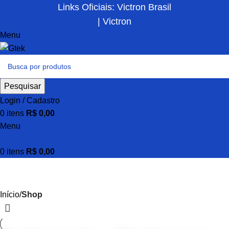
Links Oficiais: Victron Brasil
| Victron
Menu
Pesquisar
Login / Cadastro
0
itens
R$
0,00
Menu
0
itens
R$
0,00
Shop
Início
Shop