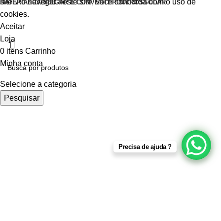
site. Ao navegar neste site, você concorda com o uso de
BATERIAS
CARREGAR E CONVERTER
OUTROS
SOLAR
cookies.
Aceitar
Loja
0
itens
Carrinho
Minha conta
Selecione a categoria
Pesquisar
Precisa de ajuda ?