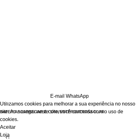
E-mail
WhatsApp
Utilizamos cookies para melhorar a sua experiência no nosso
site. Ao navegar neste site, você concorda com o uso de
BATERIAS
CARREGAR E CONVERTER
OUTROS
SOLAR
cookies.
Aceitar
Loja