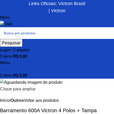
Links Oficiais: Victron Brasil
| Victron
Menu
Pesquisar
Login / Cadastro
0
itens
R$
0,00
Menu
0
itens
R$
0,00
Clique para ampliar
Início
Outros
Voltar aos produtos
Barramento 600A Victron 4 Polos + Tampa