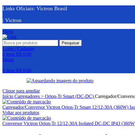
Links Oficiais: Victron Brasil
| Victron
Menu
Pesquisar
Login / Cadastro
0
itens
R$
0,00
Menu
0
itens
R$
0,00
Clique para ampliar
Início
Carregadores > Orion-Tr Smart (DC-DC)
Carregador/Convers
Carregador/Conversor Victron Orion-Tr Smart 12/12-30A (360W) I
Voltar aos produtos
Conversor Victron Orion-Tr 12/12-30A Isolated DC-DC IP43 (360