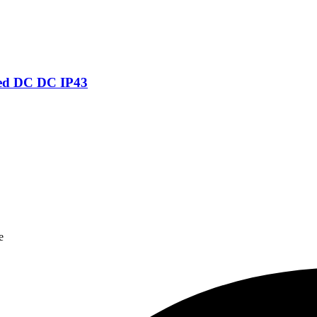
ted DC DC IP43
e