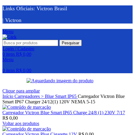
Links Oficiais: Victron Brasil
| Victron
Menu
Pesquisar
Login / Cadastro
0
itens
R$
0,00
Menu
0
itens
R$
0,00
Clique para ampliar
Início
Carregadores > Blue Smart IP65
Carregador Victron Blue
Smart IP67 Charger 24/12(1) 120V NEMA 5-15
Carregador Victron Blue Smart IP65 Charge 24/8 (1) 230V 7/17
R$
0,00
Voltar aos produtos
Carregador Victron Plug Cigarette 12V
R$
0,00