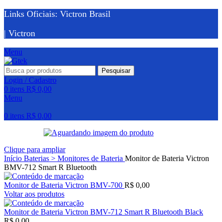
Links Oficiais: Victron Brasil
| Victron
Menu
Pesquisar
Login / Cadastro
0
itens
R$
0,00
Menu
0
itens
R$
0,00
Clique para ampliar
Início
Baterias > Monitores de Bateria
Monitor de Bateria Victron
BMV-712 Smart R Bluetooth
Monitor de Bateria Victron BMV-700
R$
0,00
Voltar aos produtos
Monitor de Bateria Victron BMV-712 Smart R Bluetooth Black
R$
0,00