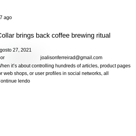
Casa
Arquivo por categoria "Furniture"
27
ago
FURNITURE
ollar brings back coffee brewing ritual
gosto 27, 2021
or
joalisonferreirad@gmail.com
hen it’s about controlling hundreds of articles, product pages
or web shops, or user profiles in social networks, all
ontinue lendo