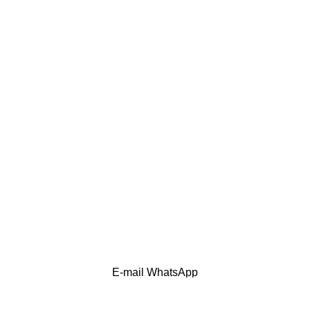
E-mail
WhatsApp
ite. Ao navegar neste site, você concorda com o uso de cookies