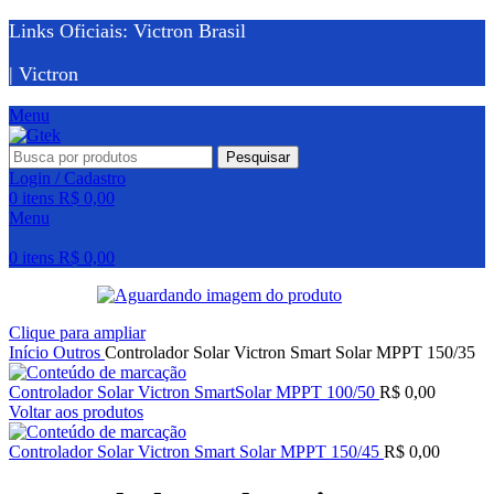
Links Oficiais: Victron Brasil
| Victron
Menu
Pesquisar
Login / Cadastro
0
itens
R$
0,00
Menu
0
itens
R$
0,00
Clique para ampliar
Início
Outros
Controlador Solar Victron Smart Solar MPPT 150/35
Controlador Solar Victron SmartSolar MPPT 100/50
R$
0,00
Voltar aos produtos
Controlador Solar Victron Smart Solar MPPT 150/45
R$
0,00