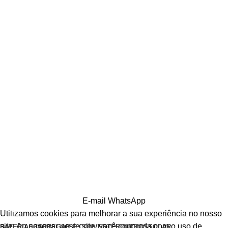
E-mail
WhatsApp
Utilizamos cookies para melhorar a sua experiência no nosso
site. Ao navegar neste site, você concorda com o uso de
BATERIAS
CARREGAR E CONVERTER
OUTROS
SOLAR