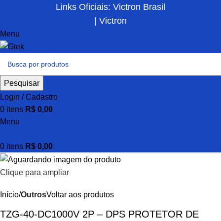
Links Oficiais: Victron Brasil
| Victron
Menu
Pesquisar
Login / Cadastro
0
itens
R$
0,00
Menu
0
itens
R$
0,00
Clique para ampliar
Início
Outros
Voltar aos produtos
TZG-40-DC1000V 2P – DPS PROTETOR DE