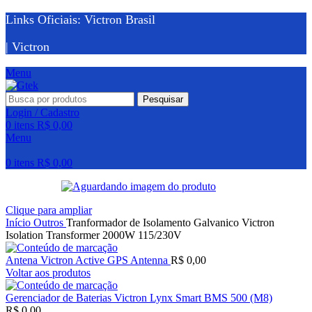
Links Oficiais: Victron Brasil
| Victron
Menu
Pesquisar
Login / Cadastro
0
itens
R$
0,00
Menu
0
itens
R$
0,00
Clique para ampliar
Início
Outros
Tranformador de Isolamento Galvanico Victron
Isolation Transformer 2000W 115/230V
Antena Victron Active GPS Antenna
R$
0,00
Voltar aos produtos
Gerenciador de Baterias Victron Lynx Smart BMS 500 (M8)
R$
0,00