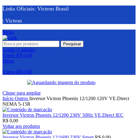
Links Oficiais: Victron Brasil
| Victron
Menu
Pesquisar
Login / Cadastro
0
itens
R$
0,00
Menu
0
itens
R$
0,00
Clique para ampliar
Início
Outros
Inversor Victron Phoenix 12/1200 120V VE.Direct
NEMA 5-15R
Inversor Victron Phoenix 12/1200 230V 50Hz VE.Direct IEC
R$
0,00
Voltar aos produtos
Inversor Victron Phoenix 12/1600 230V Smart
R$
0,00