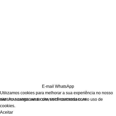
E-mail
WhatsApp
Utilizamos cookies para melhorar a sua experiência no nosso
site. Ao navegar neste site, você concorda com o uso de
BATERIAS
CARREGAR E CONVERTER
OUTROS
SOLAR
cookies.
Aceitar