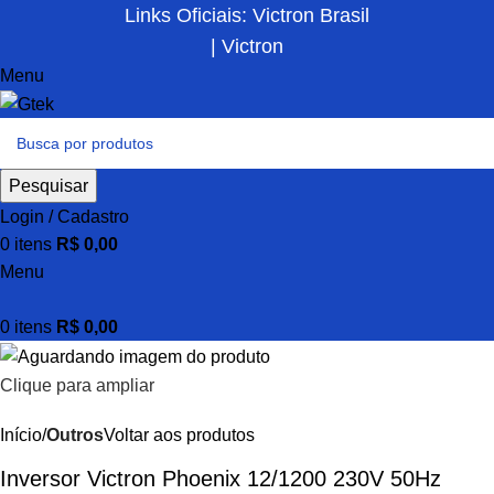
Links Oficiais: Victron Brasil
| Victron
Menu
Pesquisar
Login / Cadastro
0
itens
R$
0,00
Menu
0
itens
R$
0,00
Clique para ampliar
Início
Outros
Voltar aos produtos
Inversor Victron Phoenix 12/1200 230V 50Hz