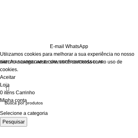
E-mail
WhatsApp
Utilizamos cookies para melhorar a sua experiência no nosso
site. Ao navegar neste site, você concorda com o uso de
BATERIAS
CARREGAR E CONVERTER
OUTROS
SOLAR
cookies.
Aceitar
Loja
0
itens
Carrinho
Minha conta
Selecione a categoria
Pesquisar