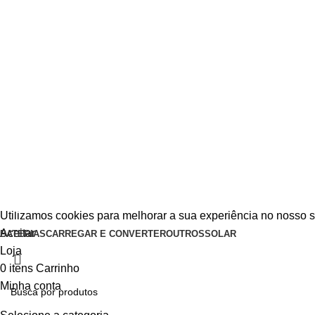
Utilizamos cookies para melhorar a sua experiência no nosso s
Aceitar
BATERIAS
CARREGAR E CONVERTER
OUTROS
SOLAR
Loja
0
itens
Carrinho
Minha conta