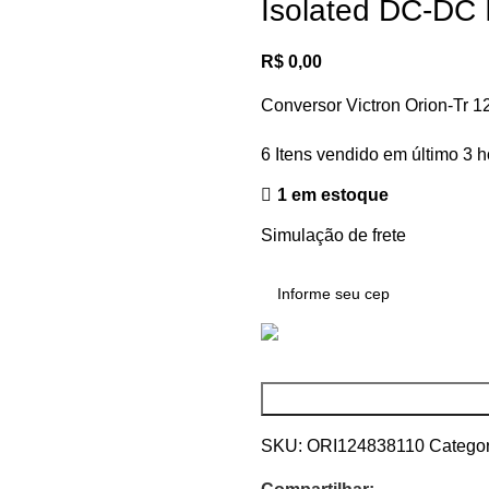
Isolated DC-DC 
R$
0,00
Conversor Victron Orion-Tr 1
6
Itens vendido em último 3 h
1 em estoque
Simulação de frete
SKU:
ORI124838110
Categor