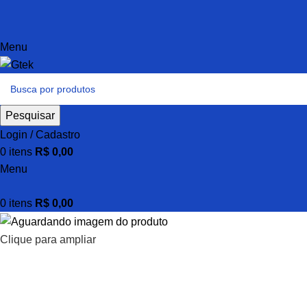
Menu
Pesquisar
Login / Cadastro
0
itens
R$
0,00
Menu
0
itens
R$
0,00
Clique para ampliar