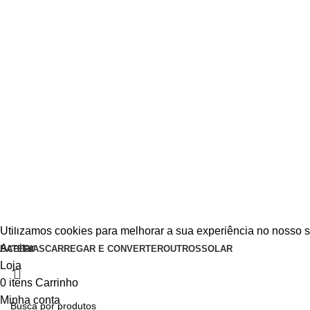
Utilizamos cookies para melhorar a sua experiência no nosso s
Aceitar
BATERIAS
CARREGAR E CONVERTER
OUTROS
SOLAR
Loja
0
itens
Carrinho
Minha conta