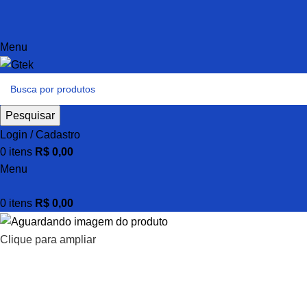
Menu
Pesquisar
Login / Cadastro
0
itens
R$
0,00
Menu
0
itens
R$
0,00
Clique para ampliar