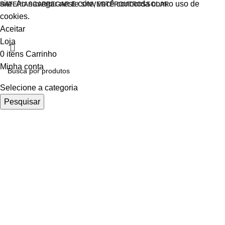
site. Ao navegar neste site, você concorda com o uso de
BATERIAS
CARREGAR E CONVERTER
OUTROS
SOLAR
cookies.
Aceitar
Loja
0
itens
Carrinho
Minha conta
Selecione a categoria
Pesquisar