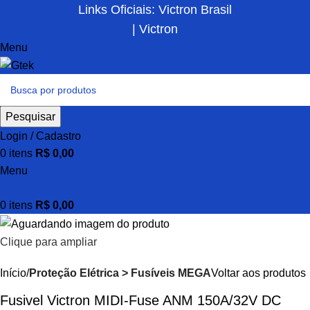
Links Oficiais: Victron Brasil
| Victron
Menu
Pesquisar
Login / Cadastro
0
itens
R$
0,00
Menu
0
itens
R$
0,00
Clique para ampliar
Início
Proteção Elétrica > Fusíveis MEGA
Voltar aos produtos
Fusivel Victron MIDI-Fuse ANM 150A/32V DC