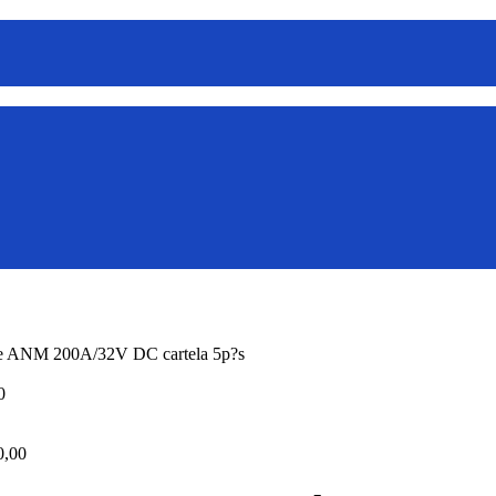
se ANM 200A/32V DC cartela 5p?s
0
,00