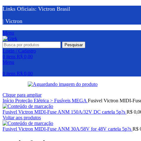
Links Oficiais: Victron Brasil
| Victron
Menu
Pesquisar
Login / Cadastro
0
itens
R$
0,00
Menu
0
itens
R$
0,00
Clique para ampliar
Início
Proteção Elétrica > Fusíveis MEGA
Fusivel Victron MIDI-Fu
Fusivel Victron MIDI-Fuse ANM 150A/32V DC cartela 5p?s
R$
0,0
Voltar aos produtos
Fusivel Victron MIDI-Fuse ANM 30A/58V for 48V cartela 5p?s
R$
0