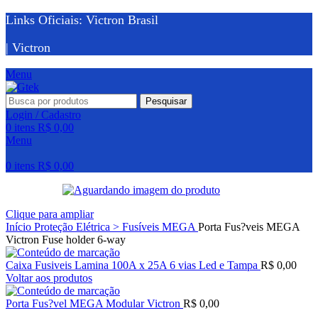
Links Oficiais: Victron Brasil
| Victron
Menu
Pesquisar
Login / Cadastro
0
itens
R$
0,00
Menu
0
itens
R$
0,00
Clique para ampliar
Início
Proteção Elétrica > Fusíveis MEGA
Porta Fus?veis MEGA
Victron Fuse holder 6-way
Caixa Fusiveis Lamina 100A x 25A 6 vias Led e Tampa
R$
0,00
Voltar aos produtos
Porta Fus?vel MEGA Modular Victron
R$
0,00