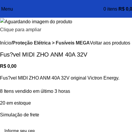
Menu
0
itens
R$
0,
Clique para ampliar
Início
Proteção Elétrica > Fusíveis MEGA
Voltar aos produtos
Fus?vel MIDI ZHO ANM 40A 32V
R$
0,00
Fus?vel MIDI ZHO ANM 40A 32V original Victron Energy.
8
Itens vendido em último 3 horas
20 em estoque
Simulação de frete