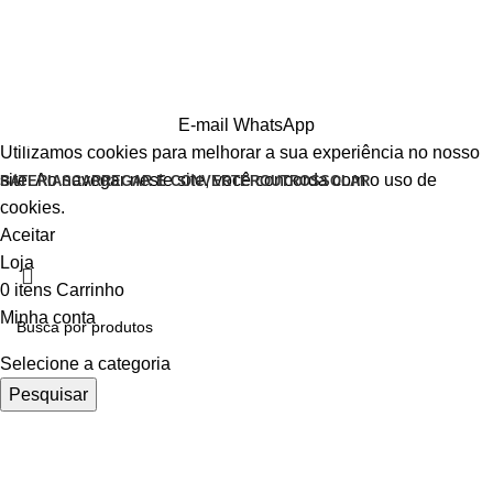
E-mail
WhatsApp
Utilizamos cookies para melhorar a sua experiência no nosso
site. Ao navegar neste site, você concorda com o uso de
BATERIAS
CARREGAR E CONVERTER
OUTROS
SOLAR
cookies.
Aceitar
Loja
0
itens
Carrinho
Minha conta
Selecione a categoria
Pesquisar