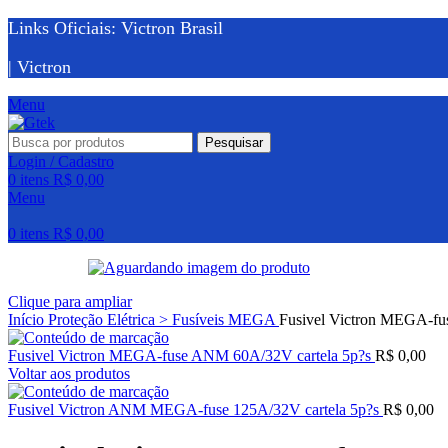
Links Oficiais: Victron Brasil
| Victron
Menu
Pesquisar
Login / Cadastro
0
itens
R$
0,00
Menu
0
itens
R$
0,00
Clique para ampliar
Início
Proteção Elétrica > Fusíveis MEGA
Fusivel Victron MEGA-fu
Fusivel Victron MEGA-fuse ANM 60A/32V cartela 5p?s
R$
0,00
Voltar aos produtos
Fusivel Victron ANM MEGA-fuse 125A/32V cartela 5p?s
R$
0,00