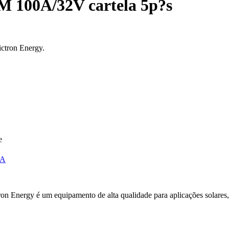
M 100A/32V cartela 5p?s
ctron Energy.
e
GA
nergy é um equipamento de alta qualidade para aplicações solares, off