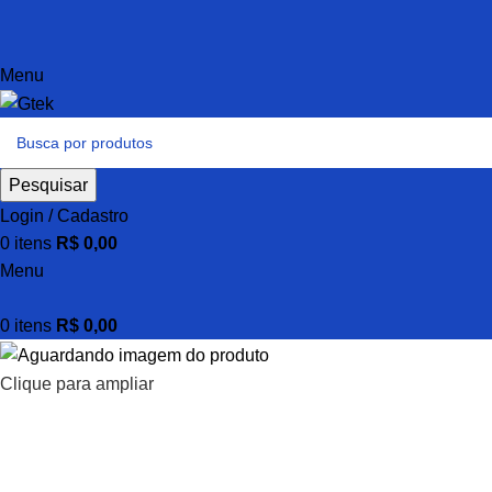
Menu
Pesquisar
Login / Cadastro
0
itens
R$
0,00
Menu
0
itens
R$
0,00
Clique para ampliar