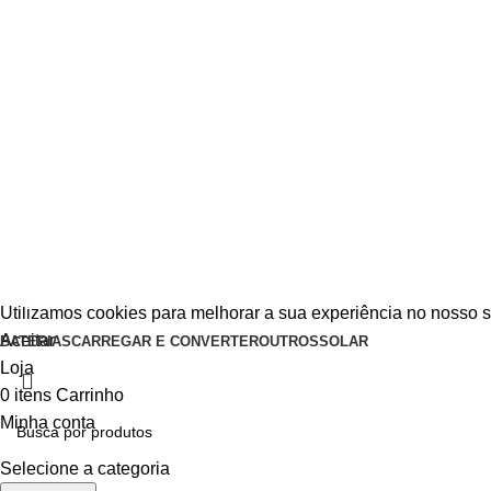
Utilizamos cookies para melhorar a sua experiência no nosso s
Aceitar
BATERIAS
CARREGAR E CONVERTER
OUTROS
SOLAR
Loja
0
itens
Carrinho
Minha conta
Selecione a categoria