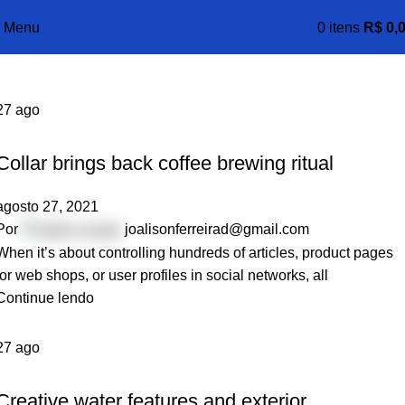
Tag Archives: Furniture
Menu
0
itens
R$
0,
Casa
Posts Tagged "Furniture"
27
ago
FURNITURE
Collar brings back coffee brewing ritual
agosto 27, 2021
Por
joalisonferreirad@gmail.com
When it’s about controlling hundreds of articles, product pages
for web shops, or user profiles in social networks, all
Continue lendo
27
ago
DECORATION
Creative water features and exterior