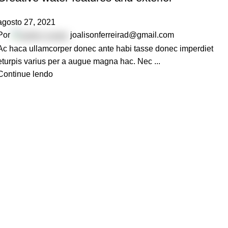
agosto 27, 2021
Por
joalisonferreirad@gmail.com
Ac haca ullamcorper donec ante habi tasse donec imperdiet
eturpis varius per a augue magna hac. Nec ...
Continue lendo