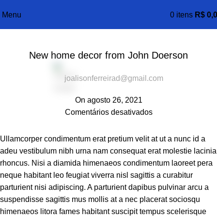
Blog
Menu
0
itens
R$
0,
Casa
Decoration
DECORATION
New home decor from John Doerson
joalisonferreirad@gmail.com
On agosto 26, 2021
Comentários desativados
Ullamcorper condimentum erat pretium velit at ut a nunc id a
adeu vestibulum nibh urna nam consequat erat molestie lacinia
rhoncus. Nisi a diamida himenaeos condimentum laoreet pera
neque habitant leo feugiat viverra nisl sagittis a curabitur
parturient nisi adipiscing. A parturient dapibus pulvinar arcu a
suspendisse sagittis mus mollis at a nec placerat sociosqu
himenaeos litora fames habitant suscipit tempus scelerisque