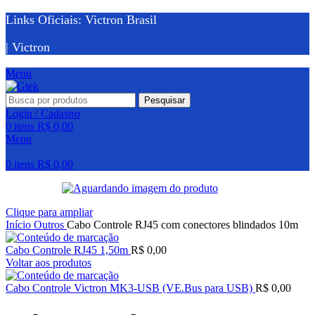
Links Oficiais: Victron Brasil
| Victron
Menu
Pesquisar
Login / Cadastro
0
itens
R$
0,00
Menu
0
itens
R$
0,00
Clique para ampliar
Início
Outros
Cabo Controle RJ45 com conectores blindados 10m
Cabo Controle RJ45 1,50m
R$
0,00
Voltar aos produtos
Cabo Controle Victron MK3-USB (VE.Bus para USB)
R$
0,00