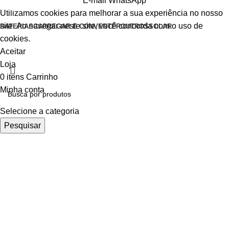
E-mail
WhatsApp
Utilizamos cookies para melhorar a sua experiência no nosso
site. Ao navegar neste site, você concorda com o uso de
BATERIAS
CARREGAR E CONVERTER
OUTROS
SOLAR
cookies.
Aceitar
Loja
0
itens
Carrinho
Minha conta
Selecione a categoria
Pesquisar