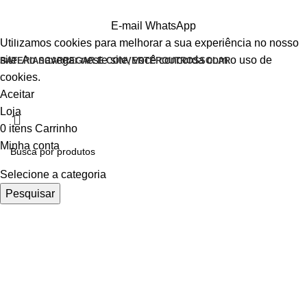
E-mail
WhatsApp
Utilizamos cookies para melhorar a sua experiência no nosso
site. Ao navegar neste site, você concorda com o uso de
BATERIAS
CARREGAR E CONVERTER
OUTROS
SOLAR
cookies.
Aceitar
Loja
0
itens
Carrinho
Minha conta
Selecione a categoria
Pesquisar