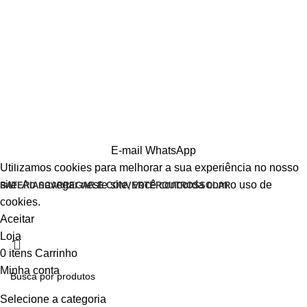
E-mail
WhatsApp
Utilizamos cookies para melhorar a sua experiência no nosso
site. Ao navegar neste site, você concorda com o uso de
BATERIAS
CARREGAR E CONVERTER
OUTROS
SOLAR
cookies.
Aceitar
Loja
0
itens
Carrinho
Minha conta
Selecione a categoria