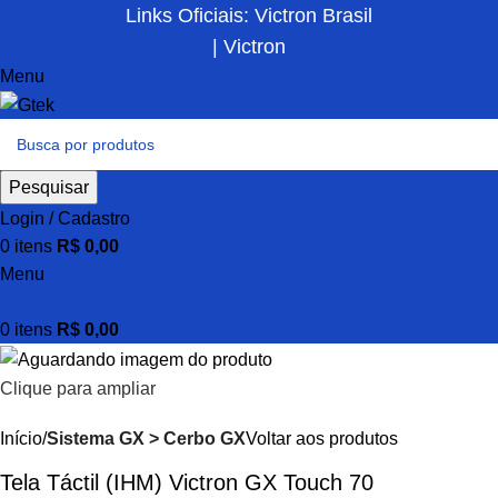
Links Oficiais: Victron Brasil
| Victron
Menu
Pesquisar
Login / Cadastro
0
itens
R$
0,00
Menu
0
itens
R$
0,00
Clique para ampliar
Início
Sistema GX > Cerbo GX
Voltar aos produtos
Tela Táctil (IHM) Victron GX Touch 70