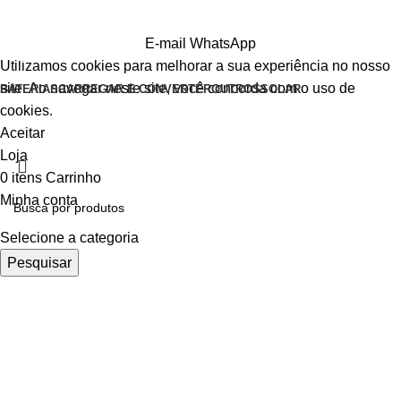
E-mail
WhatsApp
Utilizamos cookies para melhorar a sua experiência no nosso
site. Ao navegar neste site, você concorda com o uso de
BATERIAS
CARREGAR E CONVERTER
OUTROS
SOLAR
cookies.
Aceitar
Loja
0
itens
Carrinho
Minha conta
Selecione a categoria
Pesquisar