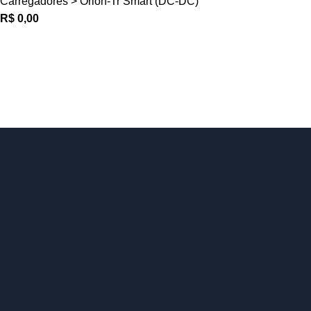
Carregadores > Orion-Tr Smart (DC-DC)
R$
0,00