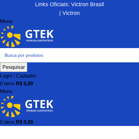
Links Oficiais: Victron Brasil
| Victron
Menu
Pesquisar
Login / Cadastro
0
itens
R$
0,00
Menu
0
itens
R$
0,00