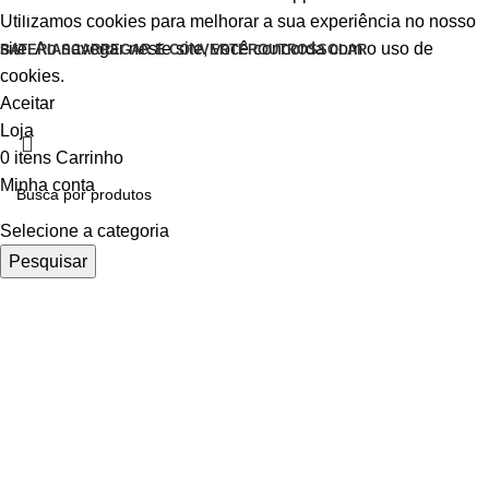
Utilizamos cookies para melhorar a sua experiência no nosso
site. Ao navegar neste site, você concorda com o uso de
BATERIAS
CARREGAR E CONVERTER
OUTROS
SOLAR
cookies.
Aceitar
Loja
0
itens
Carrinho
Minha conta
Selecione a categoria
Pesquisar