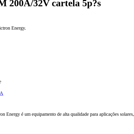
M 200A/32V cartela 5p?s
ctron Energy.
e
GA
nergy é um equipamento de alta qualidade para aplicações solares, off