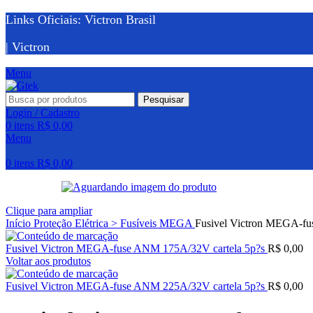
Links Oficiais: Victron Brasil
| Victron
Menu
Pesquisar
Login / Cadastro
0
itens
R$
0,00
Menu
0
itens
R$
0,00
Clique para ampliar
Início
Proteção Elétrica > Fusíveis MEGA
Fusivel Victron MEGA-fu
Fusivel Victron MEGA-fuse ANM 175A/32V cartela 5p?s
R$
0,00
Voltar aos produtos
Fusivel Victron MEGA-fuse ANM 225A/32V cartela 5p?s
R$
0,00